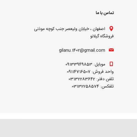
تماس با ما
اصفهان ، خیابان ولیعصر جنب کوچه موذنی
فروشگاه گیلانو
gilanu.1402@gmail.com
موبایل: 09133949853
واحد فروش: 09114716507
تلفن دفتر: 03132283642
تلفکس: 03132258574