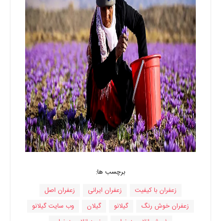
برچسب ها:
زعفران با کیفیت
زعفران ایرانی
زعفران اصل
زعفران خوش رنگ
گیلانو
گیلان
وب سایت گیلانو