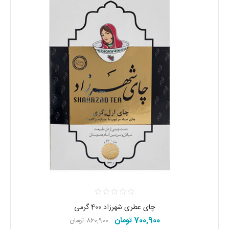
چای عطری شهرزاد 400 گرمی
700,900 تومان
860,900 تومان