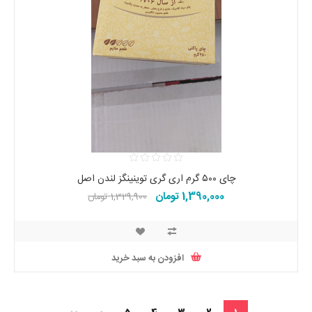
چای ۵۰۰ گرم اری گری توینینگز لندن اصل
1,390,000 تومان
1,329,900 تومان
افزودن به سبد خرید