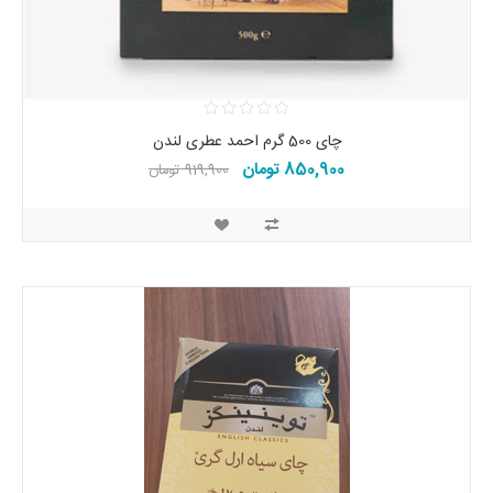
چای 500 گرم احمد عطری لندن
850,900 تومان
919,900 تومان