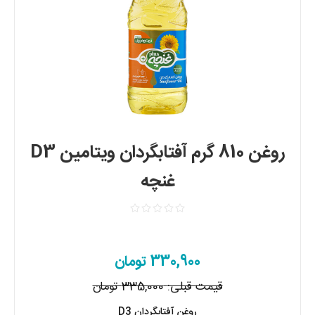
روغن 810 گرم آفتابگردان ویتامین D3
غنچه
330,900 تومان
قیمت قبلی:
335,000 تومان
روغن آفتابگردان D3