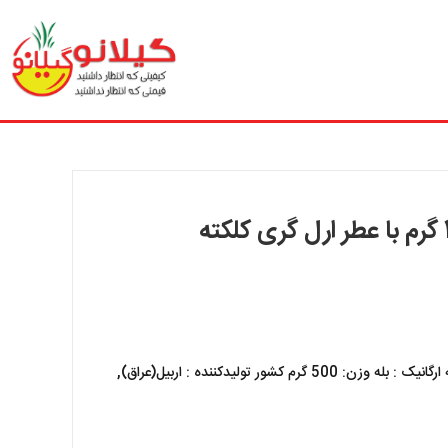
نوع چای: ارل گری معطر: بله مدت زمان دم کشیدن: 5 دقیقه ارگانیک : بله وزن: 500 گرم کشور تولیدکننده : اربیل(عراق),