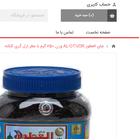
حساب کاربری
(0)
سبد خرید
صفحه نخست
تماس با ما
چای العطور AL-OTUOR وزن 250 گرم با عطر ارل گری کلکته