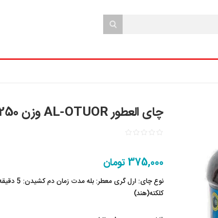
چای العطور AL-OTUOR وزن 250 گرم با عطر ارل گری کلکته
375,000 تومان
کلکته(هند)