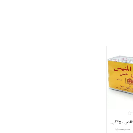
چای المنیس سیلانی خالص 450گرمی Almunayes
2,000,000