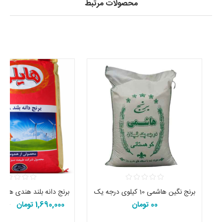
محصولات مرتبط
برنج نگین هاشمی 10 کیلوی درجه یک
00 تومان
1,690,000 تومان
960,000