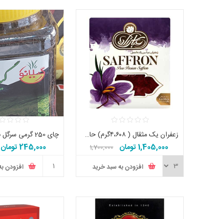
زعفران یک مثقال ( ۴،۶۰۸گرم) حاج غلامرضا عباس زاده اصل تاریخ جدید
1,405,000 تومان
245,000 تومان
1,700,000
تومان
تومان
افزودن به سبد خرید
افزودن به