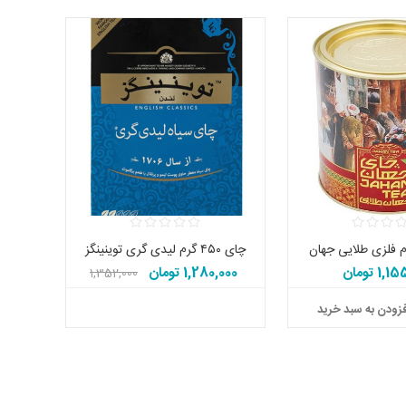
چای ۴۵۰ گرم لیدی گری توینینگز
1 تومان
1,280,000 تومان
1,352,000
تومان
زودن به سبد خرید