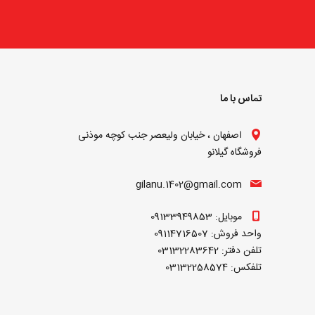
تماس با ما
اصفهان ، خیابان ولیعصر جنب کوچه موذنی
فروشگاه گیلانو
gilanu.1402@gmail.com
موبایل: 09133949853
واحد فروش: 09114716507
تلفن دفتر: 03132283642
تلفکس: 03132258574