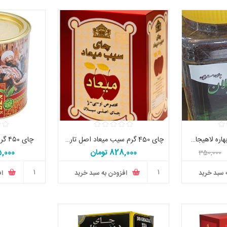
چای 250 گرمی سرگل بهاره لاهیجان ایرانی اصل
چای 450 گرم سیب میعاد اصل تاریخ جدید
چای ۴۵۰ گرم فلزی طلایی جهان
828,000 تومان
,155,000
350,000
 سبد خرید
افزودن به سبد خرید
اف