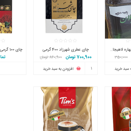
چای 250 گرمی سرگل بهاره لاهیجان ایرانی اصل
چای عطری شهرزاد 400 گرمی
چای 100 گرمی هل و زعفران دوغزال
700,900 تومان
تما
350,000
860,900 تومان
 سبد خرید
افزودن به سبد خرید