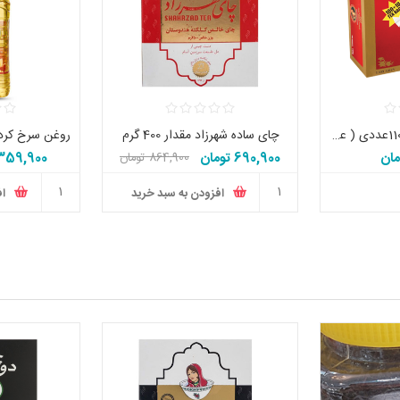
چای سیلان کیسه ای 110عددی ( عطری و ساده ) زرین اصل
چای ساده شهرزاد مقدار 400 گرم
690,900 تومان
359,900 توما
864,900 تومان
افزودن به سبد خرید
اف