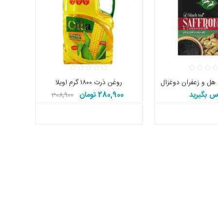
روغن ذرت ۱۸۰۰ گرم اویلا
س بگیرید
280,900 تومان
308,900
تومان