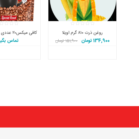
روغن ذرت ۸۱۰ گرم اویلا
کافی میکس۲۰ عددی 3/1 تیمز اصل
134,900 تومان
تماس بگیر
151,900 تومان