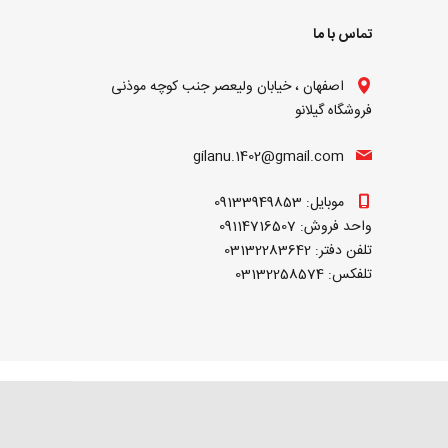
تماس با ما
اصفهان ، خیابان ولیعصر جنب کوچه موذنی
فروشگاه گیلانو
gilanu.1402@gmail.com
موبایل: 09133949853
واحد فروش: 09114716507
تلفن دفتر: 03132283642
تلفکس: 03132258574