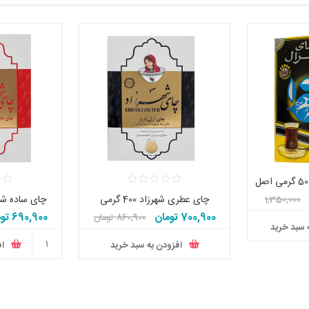
چای عطری شهرزاد 400 گرمی
چای ساده شهرزاد
1,350,000
700,900 تومان
690,900 تومان
860,900 تومان
 سبد خرید
افزودن به سبد خرید
اف