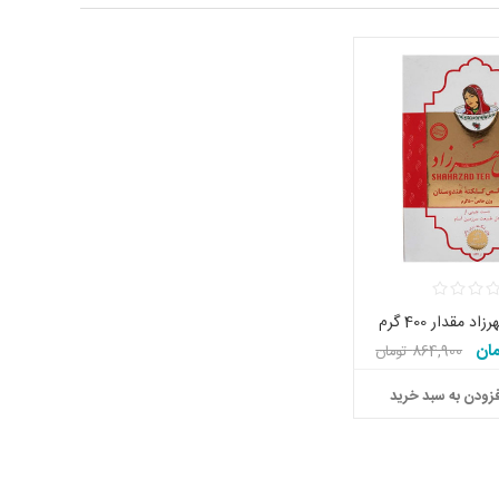
 مقدار 400 گرم
864,900 تومان
زودن به سبد خرید