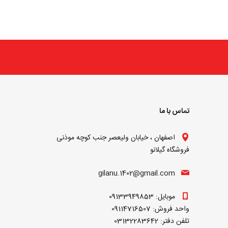
تماس با ما
اصفهان ، خیابان ولیعصر جنب کوچه موذنی
فروشگاه گیلانو
gilanu.1402@gmail.com
موبایل: 09133949853
واحد فروش: 09114716507
تلفن دفتر: 03132283642