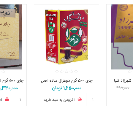
چای 500 گرم دوغزال ساده اصل
1,250,000 تومان
1,330,000 تومان
497,000
افزودن به سبد خرید
اف